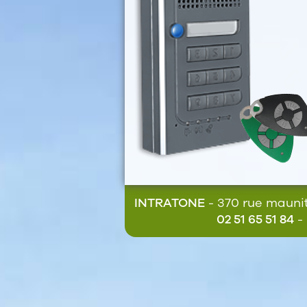
INTRATONE
- 370 rue mauni
02 51 65 51 84
-